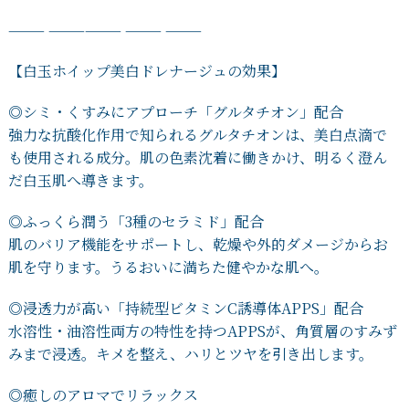
⸻ ⸻⸻ ⸻ ⸻
【白玉ホイップ美白ドレナージュの効果】
◎シミ・くすみにアプローチ「グルタチオン」配合
強力な抗酸化作用で知られるグルタチオンは、
美白点滴で
も使用される成分。肌の色素沈着に働きかけ、明るく澄ん
だ白玉肌へ導きます。
◎ふっくら潤う「3種のセラミド」配合
肌のバリア機能をサポートし、
乾燥や外的ダメージからお
肌を守ります。うるおいに満ちた健やかな肌へ。
◎浸透力が高い「持続型ビタミンC誘導体APPS」配合
水溶性・油溶性両方の特性を持つAPPSが、
角質層のすみず
みまで浸透。キメを整え、ハリとツヤを引き出します。
◎癒しのアロマでリラックス