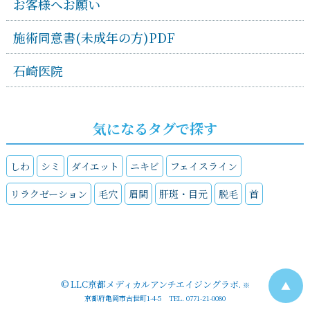
お客様へお願い
施術同意書(未成年の方)PDF
石崎医院
気になるタグで探す
しわ
シミ
ダイエット
ニキビ
フェイスライン
リラクゼーション
毛穴
眉間
肝斑・目元
脱毛
首
©
LLC京都メディカルアンチエイジングラボ
.
▲
※
京都府亀岡市古世町1-4-5 TEL. 0771-21-0080