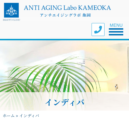
Toggle nav
MENU
インディバ
ホーム
»
インディバ