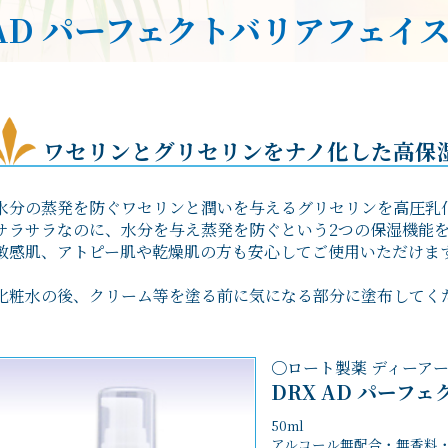
 AD パーフェクトバリアフェイ
ワセリンとグリセリンをナノ化した高保
水分の蒸発を防ぐワセリンと潤いを与えるグリセリンを高圧乳
サラサラなのに、水分を与え蒸発を防ぐという2つの保湿機能
敏感肌、アトピー肌や乾燥肌の方も安心してご使用いただけま
化粧水の後、クリーム等を塗る前に気になる部分に塗布してく
〇ロート製薬 ディーア
DRX AD パーフ
50ml
アルコール無配合・無香料