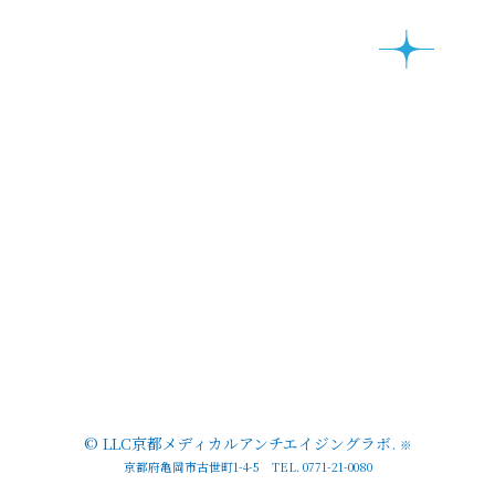
©
LLC京都メディカルアンチエイジングラボ
.
※
京都府亀岡市古世町1-4-5 TEL. 0771-21-0080