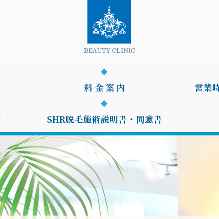
料 金 案 内
営業
書
SHR脱毛施術説明書・同意書