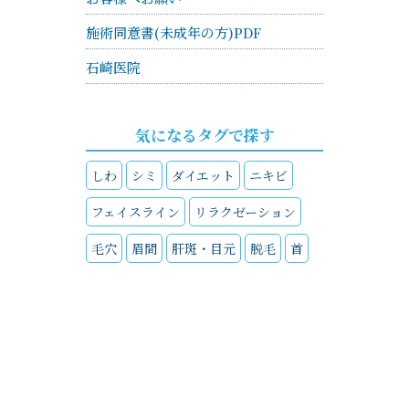
施術同意書(未成年の方)PDF
石崎医院
気になるタグで探す
しわ
シミ
ダイエット
ニキビ
フェイスライン
リラクゼーション
毛穴
眉間
肝斑・目元
脱毛
首