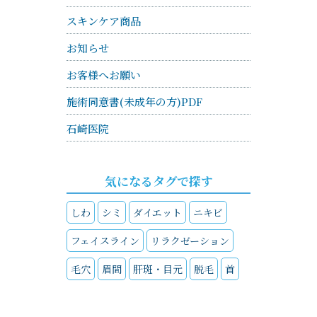
スキンケア商品
お知らせ
お客様へお願い
施術同意書(未成年の方)PDF
石崎医院
気になるタグで探す
しわ
シミ
ダイエット
ニキビ
フェイスライン
リラクゼーション
毛穴
眉間
肝斑・目元
脱毛
首