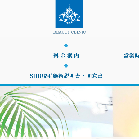
料 金 案 内
営業
書
SHR脱毛施術説明書・同意書