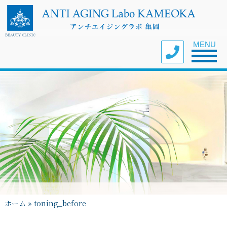
Toggle nav
MENU
ホーム
»
toning_before