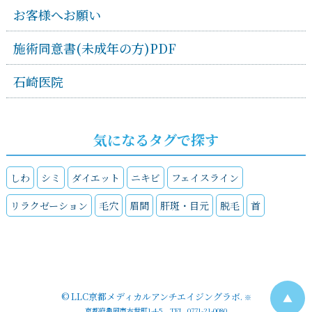
お客様へお願い
施術同意書(未成年の方)PDF
石崎医院
気になるタグで探す
しわ
シミ
ダイエット
ニキビ
フェイスライン
リラクゼーション
毛穴
眉間
肝斑・目元
脱毛
首
©
LLC京都メディカルアンチエイジングラボ
.
▲
※
京都府亀岡市古世町1-4-5 TEL. 0771-21-0080