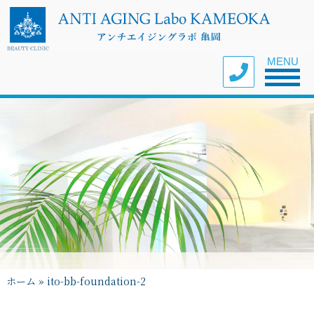
Toggle nav
MENU
ホーム
»
ito-bb-foundation-2