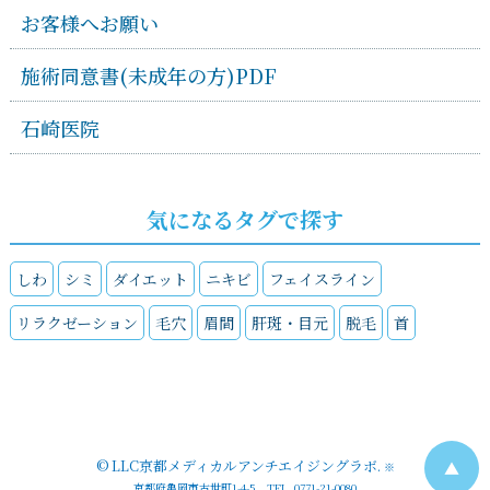
お客様へお願い
施術同意書(未成年の方)PDF
石崎医院
気になるタグで探す
しわ
シミ
ダイエット
ニキビ
フェイスライン
リラクゼーション
毛穴
眉間
肝斑・目元
脱毛
首
©
LLC京都メディカルアンチエイジングラボ
.
▲
※
京都府亀岡市古世町1-4-5 TEL. 0771-21-0080