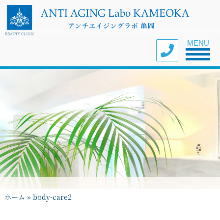
Toggle nav
MENU
ホーム
»
body-care2