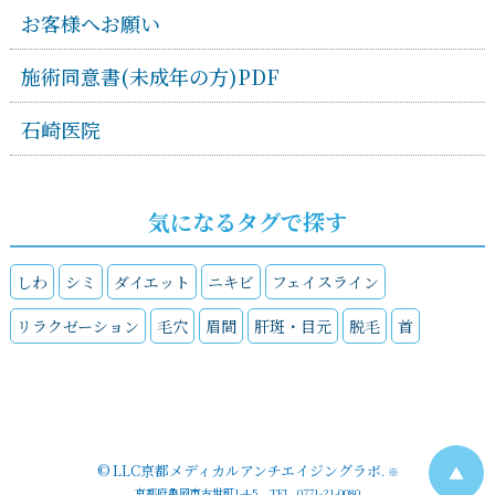
お客様へお願い
施術同意書(未成年の方)PDF
石崎医院
気になるタグで探す
しわ
シミ
ダイエット
ニキビ
フェイスライン
リラクゼーション
毛穴
眉間
肝斑・目元
脱毛
首
©
LLC京都メディカルアンチエイジングラボ
.
▲
※
京都府亀岡市古世町1-4-5 TEL. 0771-21-0080