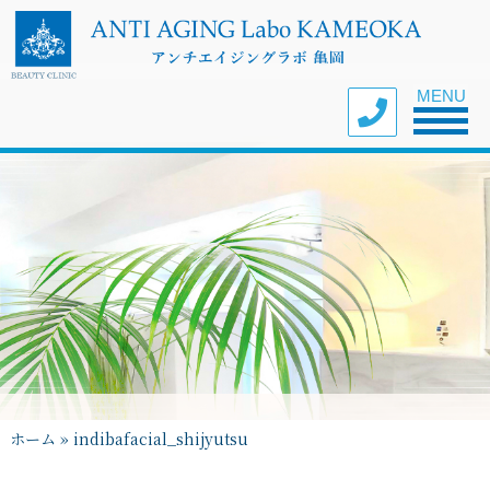
Toggle nav
MENU
ホーム
»
indibafacial_shijyutsu