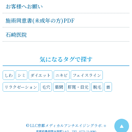
お客様へお願い
施術同意書(未成年の方)PDF
石崎医院
気になるタグで探す
しわ
シミ
ダイエット
ニキビ
フェイスライン
リラクゼーション
毛穴
眉間
肝斑・目元
脱毛
首
©
LLC京都メディカルアンチエイジングラボ
.
▲
※
京都府亀岡市古世町1-4-5 TEL. 0771-21-0080