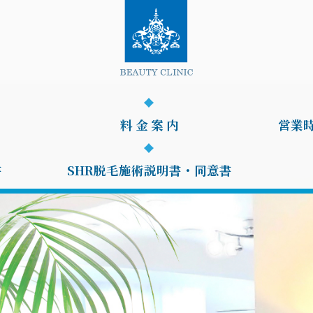
料 金 案 内
営業
書
SHR脱毛施術説明書・同意書