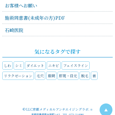
お客様へお願い
施術同意書(未成年の方)PDF
石崎医院
気になるタグで探す
しわ
シミ
ダイエット
ニキビ
フェイスライン
リラクゼーション
毛穴
眉間
肝斑・目元
脱毛
首
©
LLC京都メディカルアンチエイジングラボ
.
▲
※
京都府亀岡市古世町1-4-5 TEL. 0771-21-0080