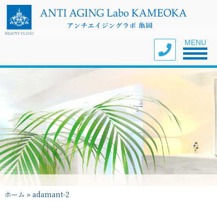
Toggle nav
MENU
ホーム
»
adamant-2